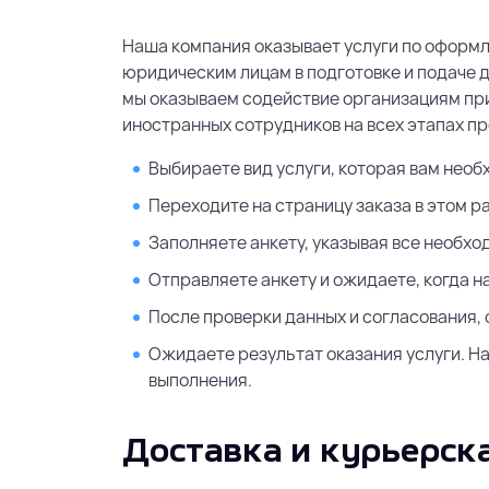
Оформление документов для трудоустрой
Наша компания оказывает услуги по оформ
ВКС. Консультационные услуги для
юридическим лицам в подготовке и подаче 
юридических лиц.
мы оказываем содействие организациям при
иностранных сотрудников на всех этапах п
Выбираете вид услуги, которая вам необ
Туристическое приглашение в
Россию для иностранца
Переходите на страницу заказа в этом р
Ваучер в Россию для иностранцев на срок
Заполняете анкету, указывая все необх
пребывания до 30 дней с правом однокра
Отправляете анкету и ожидаете, когда н
въезда.
После проверки данных и согласования,
Ожидаете результат оказания услуги. Н
выполнения.
Доставка и курьерск