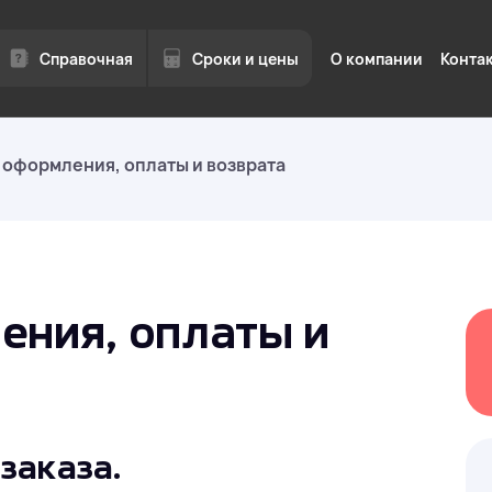
Справочная
Сроки и цены
О компании
Конта
 оформления, оплаты и возврата
Квоты на иностран
я
работников
Квоты, разрешения, визы п
юридическими лицами Мос
 срок
области.
ения, оплаты и
Трудоустройство и
без квоты в Москве
заказа.
области