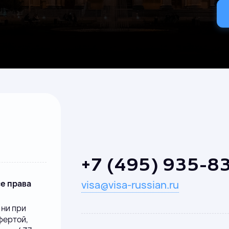
+7 (495) 935-8
се права
visa@visa-russian.ru
 ни при
фертой,