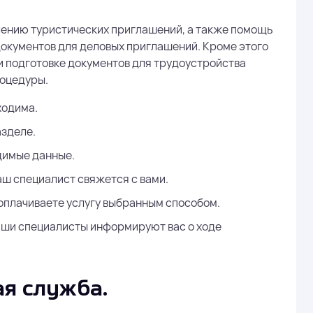
ства
Легальный найм визовых с
лению туристических приглашений, а также помощь
ожидания комиссий и пере
документов для деловых приглашений. Кроме этого
 подготовке документов для трудоустройства
роцедуры.
ходима.
Электронная виза в
visa)
азделе.
Компания Виза-Рашн (Visa-
одимые данные.
тного
услуги по оформлению ед
аш специалист свяжется с вами.
визы (E-visa) для въезда в
Федерацию.
 оплачиваете услугу выбранным способом.
аши специалисты информируют вас о ходе
ая служба.