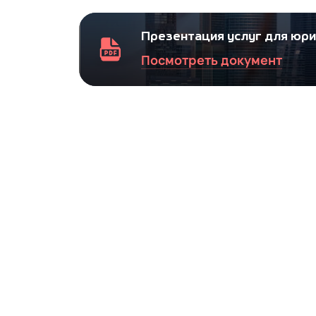
Презентация услуг для юр
Посмотреть документ
Оформление документов для дел
Помощь юридическим лицам в подготов
ФИО
*
Номер телефона
*
E-mail
*
Добавить в заказ медицинскую страхо