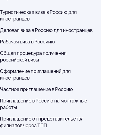
пециалистов — без
Туристическая виза в Россию для
плат
иностранцев
Деловая виза в Россию для иностранцев
Рабочая виза в Россиию
 Россию (E-
Общая процедура получения
российской визы
Russian) оказывает
Оформление приглашений для
иной электронной
иностранцев
 Российскую
Частное приглашение в Россию
Приглашение в Россию на монтажные
работы
Приглашение от представительств/
филиалов через ТПП