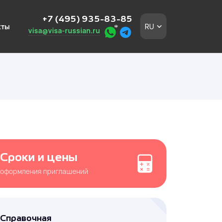
+7 (495) 935-83-85
кты
RU
visa@visa-russian.ru
ных
од ключ. Работаем с
квы и Московской
Сроки и цены
оформления приглашений
ностранцев
 и Московской
Справочная