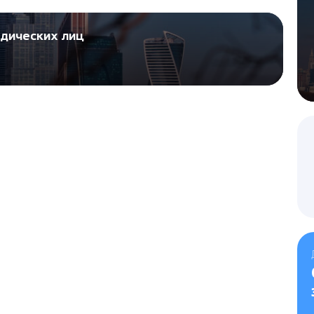
идических лиц
ового приглашения на российскую визу
ке и подаче документов для деловых приглашений.
Выберите услугу
Туристические приглаше
ФИО
*
ФИО
*
Комментарий
Номер телефона
*
Номер телефона
*
Email
*
Комментарий
Закрыть
вку
Комментарий