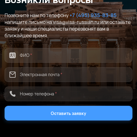
Возникли вопросы
Позвоните нам по телефону
+7 (495) 935-83-85
,
напишите письмо на visa@visa-russian.ru или оставьте
заявку и наши специалисты перезвонят вам в
ближайшее время.
ФИО
*
Электронная почта
*
Номер телефона
*
Оставить заявку