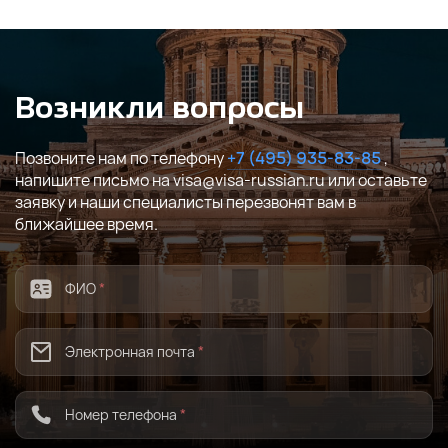
Возникли вопросы
Позвоните нам по телефону
+7 (495) 935-83-85
,
напишите письмо на visa@visa-russian.ru или оставьте
заявку и наши специалисты перезвонят вам в
ближайшее время.
ФИО
*
Электронная почта
*
Номер телефона
*