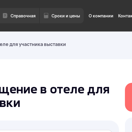
Справочная
Сроки и цены
О компании
Конта
еле для участника выставки
Квоты на иностран
я
работников
Квоты, разрешения, визы п
юридическими лицами Мос
 срок
области.
щение в отеле для
авки
Трудоустройство и
без квоты в Москве
области