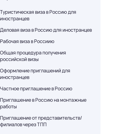
пециалистов — без
Туристическая виза в Россию для
плат
иностранцев
Деловая виза в Россию для иностранцев
Рабочая виза в Россиию
 Россию (E-
Общая процедура получения
российской визы
Russian) оказывает
Оформление приглашений для
иной электронной
иностранцев
 Российскую
Частное приглашение в Россию
Приглашение в Россию на монтажные
работы
Приглашение от представительств/
филиалов через ТПП