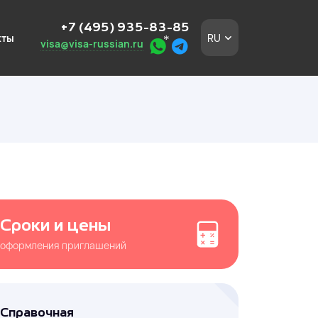
+7 (495) 935-83-85
кты
RU
visa@visa-russian.ru
ных
од ключ. Работаем с
квы и Московской
Сроки и цены
оформления приглашений
ностранцев
 и Московской
Справочная