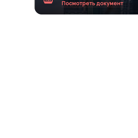
Посмотреть документ
Оформление документов для дел
Помощь юридическим лицам в подготов
ФИО
*
Номер телефона
*
E-mail
*
Добавить в заказ медицинскую страхо