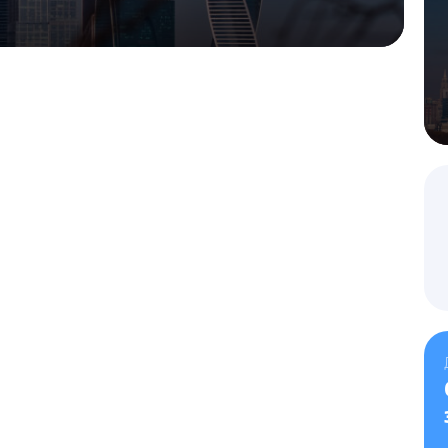
ового приглашения на российскую визу
ке и подаче документов для деловых приглашений.
Выберите услугу
Туристические приглаше
ФИО
*
ФИО
*
Комментарий
Номер телефона
*
Номер телефона
*
Email
*
Комментарий
Закрыть
вку
Комментарий