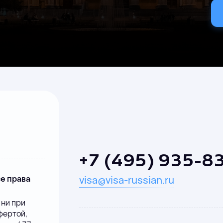
+7 (495) 935-8
се права
visa@visa-russian.ru
 ни при
фертой,