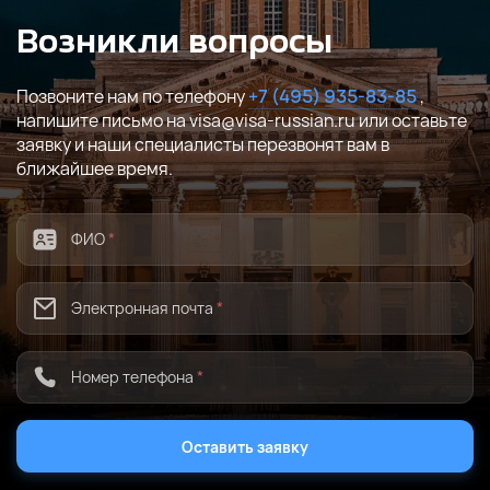
Возникли вопросы
Позвоните нам по телефону
+7 (495) 935-83-85
,
напишите письмо на visa@visa-russian.ru или оставьте
заявку и наши специалисты перезвонят вам в
ближайшее время.
ФИО
*
Электронная почта
*
Номер телефона
*
Оставить заявку